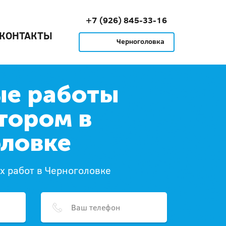
+7 (926) 845-33-16
КОНТАКТЫ
Черноголовка
ые работы
тором в
ловке
х работ в Черноголовке