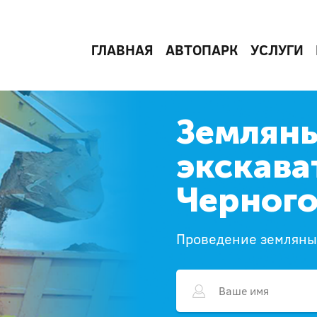
ГЛАВНАЯ
АВТОПАРК
УСЛУГИ
Землян
экскава
Черного
Проведение земляны