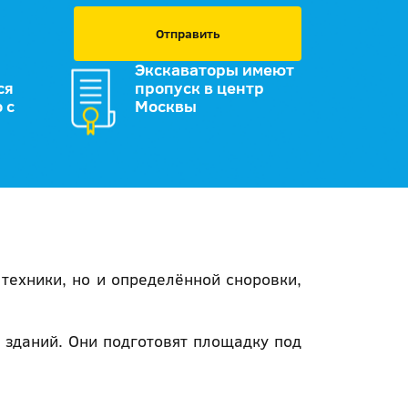
Отправить
Экскаваторы имеют
ся
пропуск в центр
 с
Москвы
техники, но и определённой сноровки,
 зданий. Они подготовят площадку под