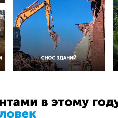
СНОС ЗДАНИЙ
М
тами в этому год
еловек