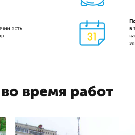
П
ичии есть
в 
ор
ка
за
во время работ