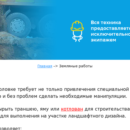
Вся техника
предоставляет
исключительно
экипажем
Главная
->
Земляные работы
оловке требует не только привлечения специальной 
о и без проблем сделать необходимые манипуляции.
ырыть траншею, яму или
котлован
для строительства
 для выполнения на участке ландшафтного дизайна.
зволяет: